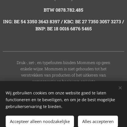
BTW 0878.782.485
ING: BE 54 3350 3643 8397 / KBC: BE 27 7350 3057 3273 /
BNP: BE 18 0016 6876 5465
Druk-, zet-, en typefouten binden Mommen op geen
enkele wijze. Mommen is niet gehouden tot het
verstrekken van producten of het uitkeren van
compensatie op basis van onjuiste
informatie. Mommen behoudt zich het recht voor om
Wij gebruiken cookies om onze website goed te laten
deelnames te weigeren of gespaarde stempels
functioneren en te beveiligen, en om je de best mogelijke
ongeldig te verklaren bij (het vermoeden van) fraude,
misbruik of het niet naleven van de
gebruikerservaring te bieden.
actievoorwaarden.
Accepteer alleen noodzakelijke
Alles accepteren
Zomerspaaractie van 21 juni tot 21 september 2026
Cookies